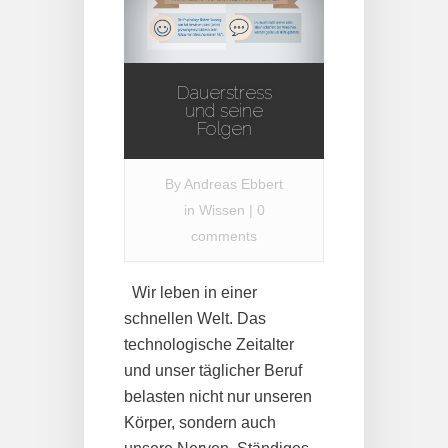
Dauerstress
und seine
Folgen
By
Andreas Ebbert
in
Wissen
|
0
comments
Wir leben in einer
schnellen Welt. Das
technologische Zeitalter
und unser täglicher Beruf
belasten nicht nur unseren
Körper, sondern auch